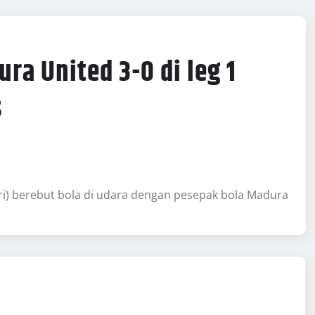
ra United 3-0 di leg 1
s
iri) berebut bola di udara dengan pesepak bola Madura