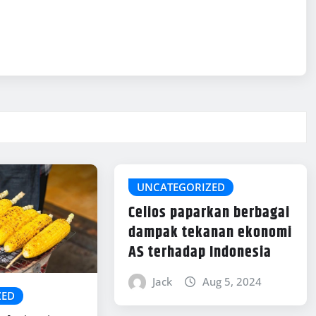
UNCATEGORIZED
Celios paparkan berbagai
dampak tekanan ekonomi
AS terhadap Indonesia
Jack
Aug 5, 2024
ZED