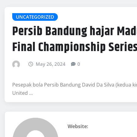
UNCATEGORIZED
Persib Bandung hajar Madu
Final Championship Serie
May 26, 2024
0
Pesepak bola Persib Bandung David Da Silva (kedua k
United …
Website: