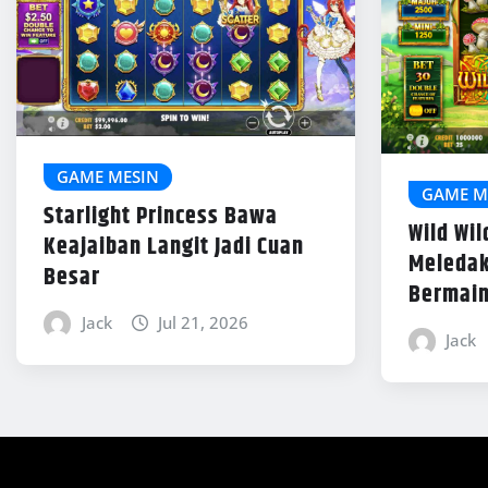
GAME MESIN
GAME M
Starlight Princess Bawa
Wild Wil
Keajaiban Langit Jadi Cuan
Meledak
Besar
Bermai
Jack
Jul 21, 2026
Jack