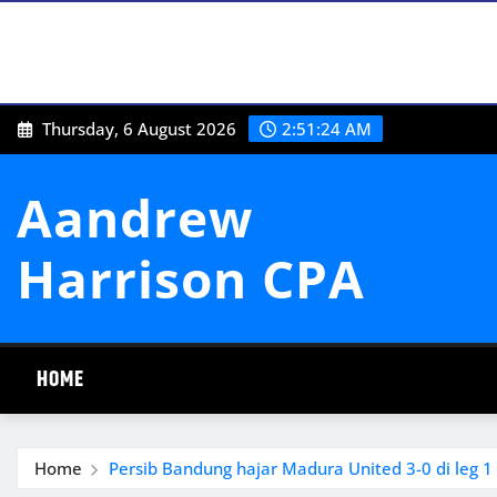
Skip
Thursday, 6 August 2026
2:51:25 AM
to
content
Aandrew
Harrison CPA
HOME
Home
Persib Bandung hajar Madura United 3-0 di leg 1