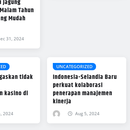
 Jagung
 Malam Tahun
ang Mudah
ec 31, 2024
ZED
UNCATEGORIZED
gaskan tidak
Indonesia-Selandia Baru
perkuat kolaborasi
 kasino di
penerapan manajemen
kinerja
, 2024
Aug 5, 2024