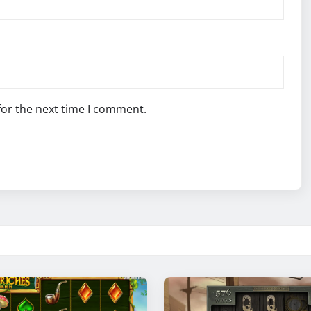
for the next time I comment.