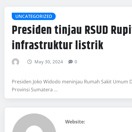
UNCATEGORIZED
Presiden tinjau RSUD Rup
infrastruktur listrik
May 30, 2024
0
Presiden Joko Widodo meninjau Rumah Sakit Umum Da
Provinsi Sumatera …
Website: