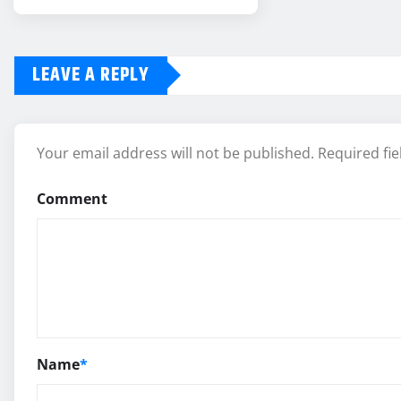
LEAVE A REPLY
Your email address will not be published.
Required fi
Comment
Name
*