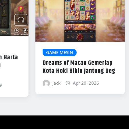
GAME MESIN
n Harta
Dreams of Macau Gemerlap
i
Kota Hoki Bikin Jantung Deg
Jack
Apr 20, 2026
26