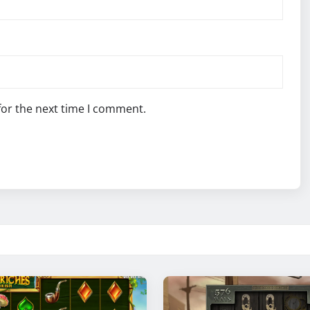
for the next time I comment.