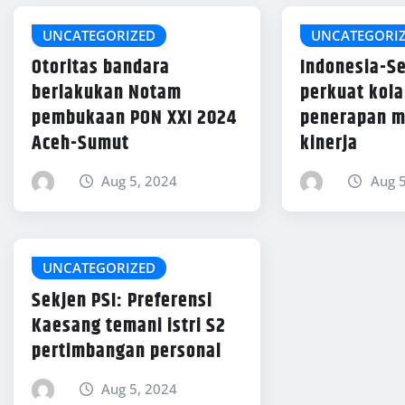
UNCATEGORIZED
UNCATEGORI
Otoritas bandara
Indonesia-Se
berlakukan Notam
perkuat kola
pembukaan PON XXI 2024
penerapan 
Aceh-Sumut
kinerja
Aug 5, 2024
Aug 5
UNCATEGORIZED
Sekjen PSI: Preferensi
Kaesang temani istri S2
pertimbangan personal
Aug 5, 2024