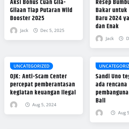
Resep Bumbu
Aksi Bonus Cuan Gila-
Bakar untuk
Gilaan Tiap Putaran Wild
Baru 2024 y
Booster 2025
dan Enak
Jack
Dec 5, 2025
Jack
D
UNCATEGORIZED
UNCATEGORI
OJK: Anti-Scam Center
Sandi Uno te
percepat pemberantasan
ada rencana
kegiatan keuangan ilegal
pembangunan
Bali
Aug 5, 2024
Aug 5