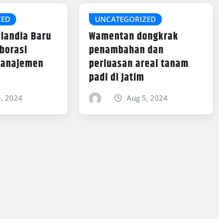
ZED
UNCATEGORIZED
landia Baru
Wamentan dongkrak
borasi
penambahan dan
manajemen
perluasan areal tanam
padi di Jatim
, 2024
Aug 5, 2024