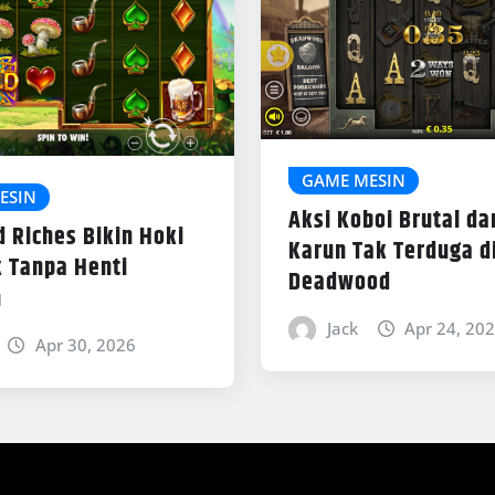
GAME MESIN
ESIN
Aksi Koboi Brutal da
d Riches Bikin Hoki
Karun Tak Terduga d
 Tanpa Henti
Deadwood
n
Jack
Apr 24, 20
Apr 30, 2026