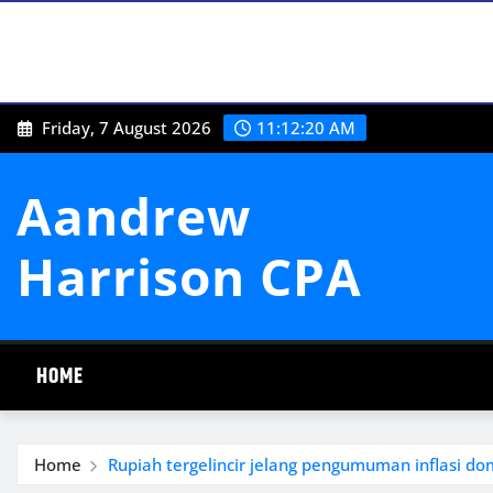
Skip
Friday, 7 August 2026
11:12:21 AM
to
content
Aandrew
Harrison CPA
HOME
Home
Rupiah tergelincir jelang pengumuman inflasi dom