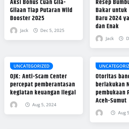
Resep Bumbu
Aksi Bonus Cuan Gila-
Bakar untuk
Gilaan Tiap Putaran Wild
Baru 2024 y
Booster 2025
dan Enak
Jack
Dec 5, 2025
Jack
D
UNCATEGORIZED
UNCATEGORI
OJK: Anti-Scam Center
Otoritas ban
percepat pemberantasan
berlakukan 
kegiatan keuangan ilegal
pembukaan P
Aceh-Sumut
Aug 5, 2024
Aug 5