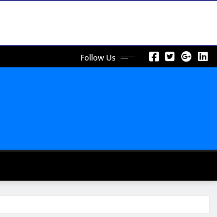
Follow Us