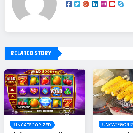
RELATED STORY
UNCATEGORI
UNCATEGORIZED