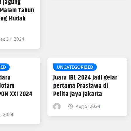
 Jagung
 Malam Tahun
ang Mudah
ec 31, 2024
ZED
UNCATEGORIZED
dara
Juara IBL 2024 jadi gelar
Notam
pertama Prastawa di
ON XXI 2024
Pelita Jaya Jakarta
Aug 5, 2024
, 2024