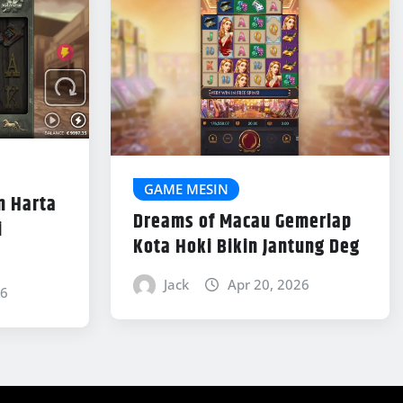
GAME MESIN
n Harta
Dreams of Macau Gemerlap
i
Kota Hoki Bikin Jantung Deg
Jack
Apr 20, 2026
26