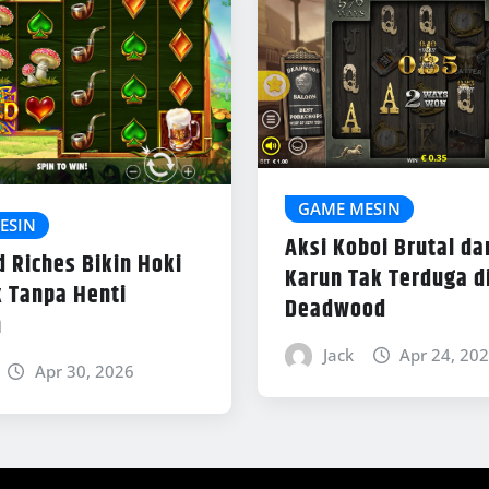
GAME MESIN
ESIN
Aksi Koboi Brutal da
d Riches Bikin Hoki
Karun Tak Terduga d
 Tanpa Henti
Deadwood
n
Jack
Apr 24, 20
Apr 30, 2026