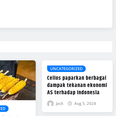
UNCATEGORIZED
Celios paparkan berbagai
dampak tekanan ekonomi
AS terhadap Indonesia
Jack
Aug 5, 2024
ZED