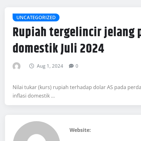
UNCATEGORIZED
Rupiah tergelincir jelang
domestik Juli 2024
Aug 1, 2024
0
Nilai tukar (kurs) rupiah terhadap dolar AS pada pe
inflasi domestik …
Website: