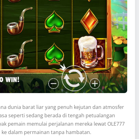
a dunia barat liar yang penuh kejutan dan atmosfer
rasa seperti sedang berada di tengah petualangan
ak pemain memulai perjalanan mereka lewat OLE777
a ke dalam permainan tanpa hambatan.