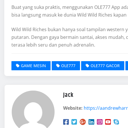
Buat yang suka praktis, menggunakan OLE777 App ada
bisa langsung masuk ke dunia Wild Wild Riches kapan s
Wild Wild Riches bukan hanya soal tampilan western ya
putaran. Dengan gaya bermain santai, akses mudah, 
terasa lebih seru dan penuh adrenalin.
GAME MESIN
OLE777
OLE777 GACOR
Jack
Website:
https://aandrewhar