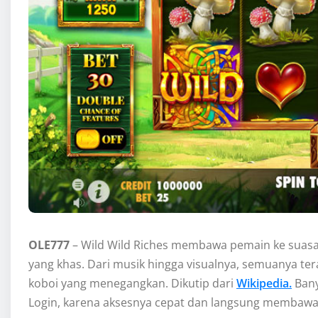
OLE777
– Wild Wild Riches membawa pemain ke suasan
yang khas. Dari musik hingga visualnya, semuanya te
koboi yang menegangkan. Dikutip dari
Wikipedia.
Bany
Login, karena aksesnya cepat dan langsung membaw